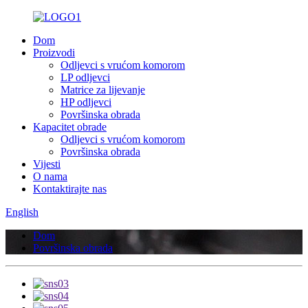
Dom
Proizvodi
Odljevci s vrućom komorom
LP odljevci
Matrice za lijevanje
HP odljevci
Površinska obrada
Kapacitet obrade
Odljevci s vrućom komorom
Površinska obrada
Vijesti
O nama
Kontaktirajte nas
English
Dom
Površinska obrada