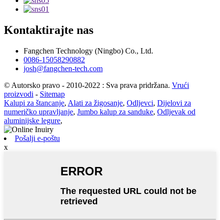
Kontaktirajte nas
Fangchen Technology (Ningbo) Co., Ltd.
0086-15058290882
josh@fangchen-tech.com
© Autorsko pravo - 2010-2022 : Sva prava pridržana.
Vrući
proizvodi
-
Sitemap
Kalupi za štancanje
,
Alati za žigosanje
,
Odljevci
,
Dijelovi za
numeričko upravljanje
,
Jumbo kalup za sanduke
,
Odljevak od
aluminijske legure
,
Pošalji e-poštu
x