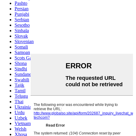
Pashto
Persian
Punjabi
Serbian
Sesotho
Sinhala
Slovak
Slovenian
Somali
Samoan
Scots Gaelic
Shona
Sindhi
Sundanese
Swahili
Tajik
Tamil
Telugu
Thai
Ukrainian
Urdu
Uzbek
Vietnamese
Welsh
Xhosa