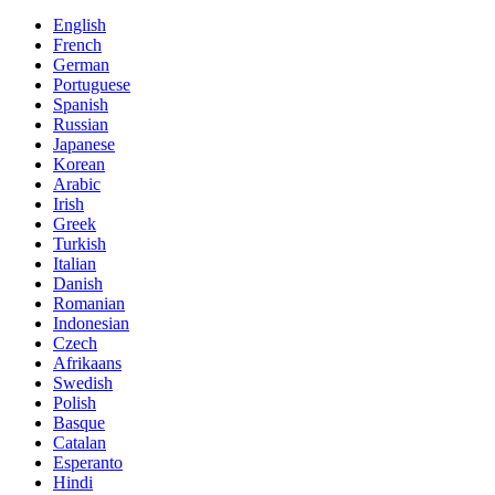
English
French
German
Portuguese
Spanish
Russian
Japanese
Korean
Arabic
Irish
Greek
Turkish
Italian
Danish
Romanian
Indonesian
Czech
Afrikaans
Swedish
Polish
Basque
Catalan
Esperanto
Hindi