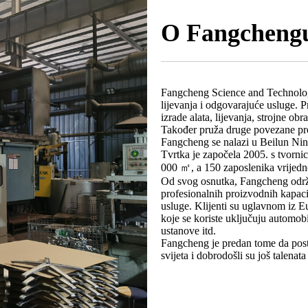
O Fangcheng
Fangcheng Science and Technology
lijevanja i odgovarajuće usluge.
izrade alata, lijevanja, strojne o
Također pruža druge povezane pr
Fangcheng se nalazi u Beilun Ning
Tvrtka je započela 2005. s tvorn
000 ㎡, a 150 zaposlenika vrijedn
Od svog osnutka, Fangcheng održa
profesionalnih proizvodnih kapaci
usluge. Klijenti su uglavnom iz E
koje se koriste uključuju automobi
ustanove itd.
Fangcheng je predan tome da posta
svijeta i dobrodošli su još talenat