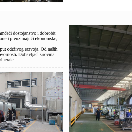
amčeći dostojanstvo i dobrobit
zakone i preuzimajući ekonomske,
a put održivog razvoja. Od naših
vornosti. Dobavljači sirovina
minerale.