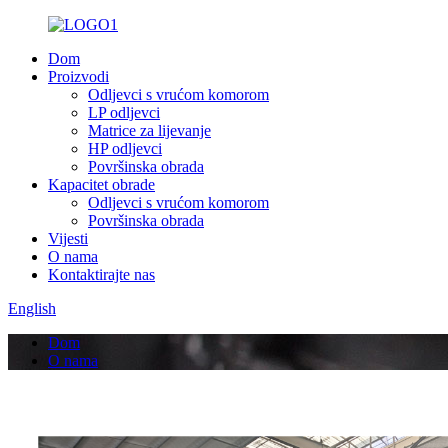
Dom
Proizvodi
Odljevci s vrućom komorom
LP odljevci
Matrice za lijevanje
HP odljevci
Površinska obrada
Kapacitet obrade
Odljevci s vrućom komorom
Površinska obrada
Vijesti
O nama
Kontaktirajte nas
English
Dom
O nama