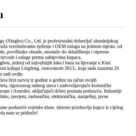
u
 (Ningbo) Co., Ltd. je profesionalni dobavljač aluminijskog
 Pruža sveobuhvatno rješenje i OEM uslugu na jednom mjestu, od
brade, površinske obrade, montaže do skladištenja i otpreme.
oizvode i usluge prema zahtjevima kupaca.
bou, jednoj od najvažnijih luka i baza za lijevanje u Kini.
icom kalupa Lingfeng, osnovanom 2013., koja sada zauzima 20
o radi ovdje.
va brzi razvoj iz godine u godinu na račun svojih
teta, rigoroznog radnog stava i zadovoljavajuće korisničke
urope i Amerike, uključujući dobro poznata poduzeća. Industrije
lsku, rasvjetu, mehaničku, elektroničku, namještaj, javne
ne poduzeće svjetske klase, iskreno pozdravlja kupce iz cijelog
a da nam se pridruže!