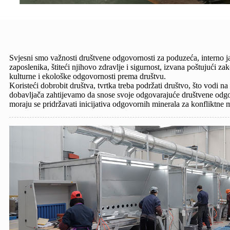
Svjesni smo važnosti društvene odgovornosti za poduzeća, interno j
zaposlenika, štiteći njihovo zdravlje i sigurnost, izvana poštujući 
kulturne i ekološke odgovornosti prema društvu.
Koristeći dobrobit društva, tvrtka treba podržati društvo, što vodi n
dobavljača zahtijevamo da snose svoje odgovarajuće društvene odgo
moraju se pridržavati inicijativa odgovornih minerala za konfliktne 