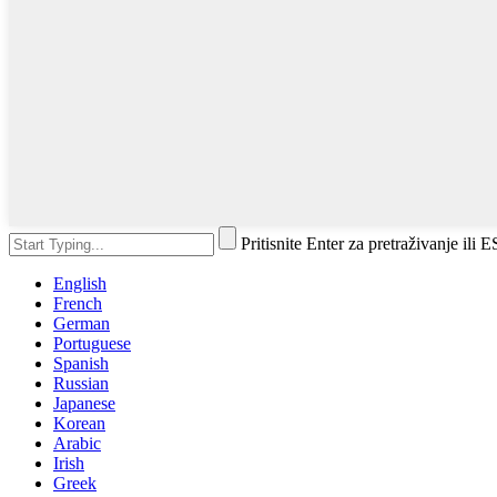
Pritisnite Enter za pretraživanje ili 
English
French
German
Portuguese
Spanish
Russian
Japanese
Korean
Arabic
Irish
Greek