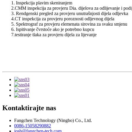
1. Inspekcija plavim skeniranjem
2.CMM inspekcija za provjeru Dia. dijelova za odlijevanje i podij
3. Rendgenski pregled za provjeru unutrašnjosti dijela odljevka
4.CT inspekcija za provjeru poroznosti odljevnog dijela
5. Spektrograf za provjeru elemenata sirovina za svaku smjenu
6. Ispitivanje čvrstoće ako je potrebno kupcu
7.testiranje tlaka za provjeru dijela za lijevanje
Kontaktirajte nas
Fangchen Technology (Ningbo) Co., Ltd.
0086-15058290882
josh@fangchen-tech.com