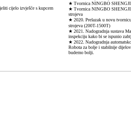
★ Tvornica NINGBO SHENGJIE iz
eliti cijelo izvješće s kupcem
★ Tvornica NINGBO SHENGJIE 2
strojeva
★ 2020. Prelazak u novu tvorn
strojeva (200T-1500T)
★ 2021. Nadogradnja sustava Man
inspekciju kako bi se ispunio zaht
★ 2022. Nadogradnja automatskog
Robota za bolje i stabilnije dijel
budemo bolji.