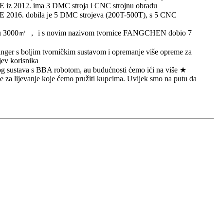
 2012. ima 3 DMC stroja i CNC strojnu obradu
016. dobila je 5 DMC strojeva (200T-500T), s 5 CNC
icu 3000㎡ ， i s novim nazivom tvornice FANGCHEN dobio 7
ger s boljim tvorničkim sustavom i opremanje više opreme za
jev korisnika
 sustava s BBA robotom, au budućnosti ćemo ići na više ★
ove za lijevanje koje ćemo pružiti kupcima. Uvijek smo na putu da