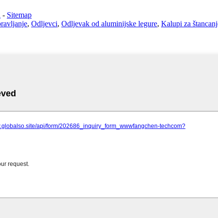
i
-
Sitemap
ravljanje
,
Odljevci
,
Odljevak od aluminijske legure
,
Kalupi za štancanj