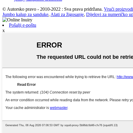
© Autorsko pravo - 2010-2022 : Sva prava pridržana.
Vrući proizvod
Jumbo kalup za sanduke
,
Alati za žigosanje
,
Dijelovi za numeričko up
Pošalji e-poštu
x